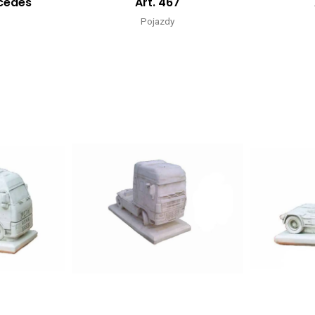
rcedes
Art. 467
Pojazdy