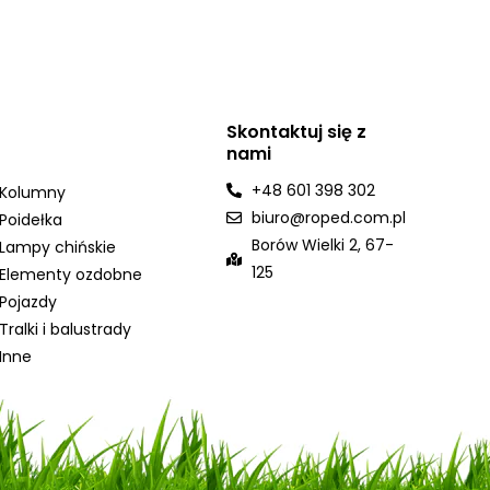
Skontaktuj się z
nami
+48 601 398 302
Kolumny
biuro@roped.com.pl
Poidełka
Borów Wielki 2, 67-
Lampy chińskie
125
Elementy ozdobne
Pojazdy
Tralki i balustrady
Inne