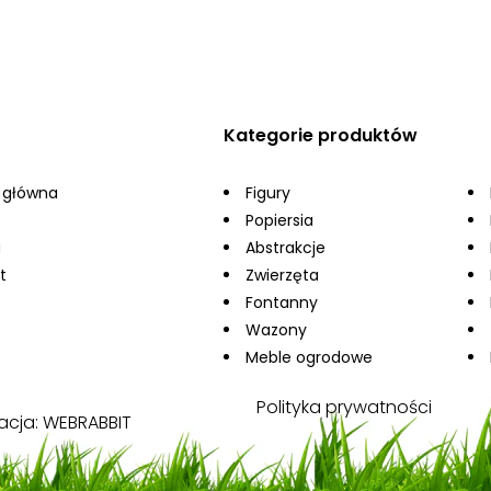
Kategorie produktów
 główna
Figury
Popiersia
a
Abstrakcje
t
Zwierzęta
Fontanny
Wazony
Meble ogrodowe
Polityka prywatności
acja:
WEBRABBIT