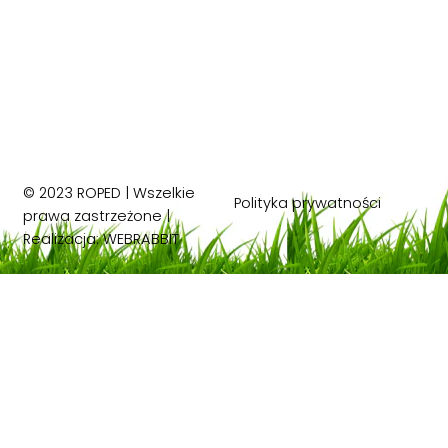
© 2023 ROPED | Wszelkie
Polityka prywatności
prawa zastrzeżone |
Realizacja:
WEBRABBIT