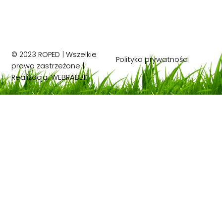
© 2023 ROPED | Wszelkie
Polityka prywatności
prawa zastrzeżone |
Realizacja:
WEBRABBIT