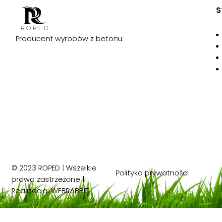
S
Producent wyrobów z betonu
© 2023 ROPED | Wszelkie
Polityka prywatności
prawa zastrzeżone |
Realizacja:
WEBRABBIT