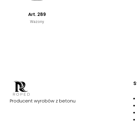
Art. 289
Wazony
S
Producent wyrobów z betonu