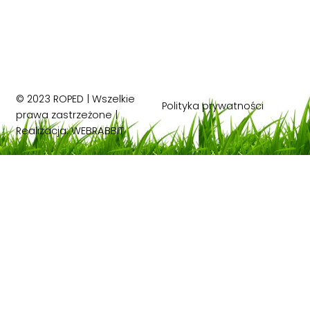
© 2023 ROPED | Wszelkie
Polityka prywatności
prawa zastrzeżone |
Realizacja:
WEBRABBIT