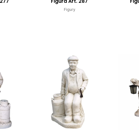
 277
Figura Art. 287
Fig
Figury